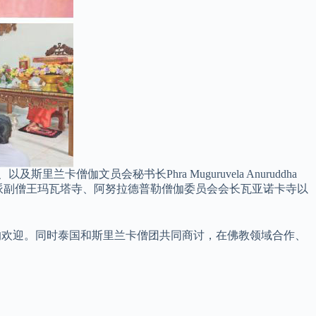
斯里兰卡僧伽文员会秘书长Phra Muguruvela Anuruddha
塔派副僧王玛瓦塔寺、阿努拉德普勒僧伽委员会会长瓦亚诺卡寺以
团莅临热烈的欢迎。同时泰国和斯里兰卡僧团共同商讨，在佛教领域合作、