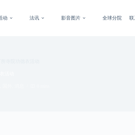
活动
法讯
影音图片
全球分院
联
万所寺院功德衣活动
衣活动
,
国外
,
消息
0 mins