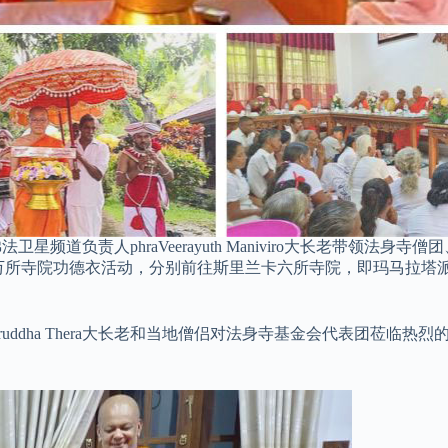
道负责人phraVeerayuth Maniviro大长老带领法身寺僧团、以及
外三万所寺院功德衣活动，分别前往斯里兰卡六所寺院，即玛马拉
a Anuruddha Thera大长老和当地僧侣对法身寺基金会代表