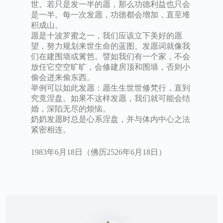
世。若只是发一半的愿，那么功德利益也只会
是一半。每一次发愿，功德都会增加，直至堆
积成山。
愿是十波罗蜜之一，我们应该立下美好的愿
望，努力规划来世生命的蓝图。发愿词就像我
们在建围墙或篱笆。譬如我们有一个家，不会
放任它空空旷旷，会修建房顶和围墙，否则小
偷会进来偷东西。
举例可以如此发愿：愿生生世世修梵行，直到
究竟涅盘。如果不这样发愿，我们就可能会结
婚，深陷无尽的烦恼。
奶奶发愿时总是心系涅盘，并与体内中心之法
紧密相连。
1983年6月18日（佛历2526年6月18日）