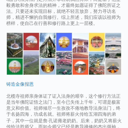
毅勇敢和舍身求法的精神，才最终如愿证得了佛陀所证之
法。只要还未实现目标，就绝不轻言放弃，努力寻访名
师，精进不懈的自我修行。综上所述，我们应该以祖师为
榜样，使自己在行善和修行路上更上一层楼。
铸造金像报恩
北榄寺祖师亲身体证了证入法身的艰辛，这个修行方法正
是当年佛陀证悟之法门，至今已失传上千年，可谓是极富
意义和价值。祖师倾尽一生孜孜不倦地教导法身法门，终
于名扬四海，功成名就。祖师将薪火传给五湖四海的弟
子，其中一位就是詹‧孔诺雍老奶奶。后来，奶奶又将薪火
传给法胜师父，而如今师父已经是教导禅修的杰出领袖，