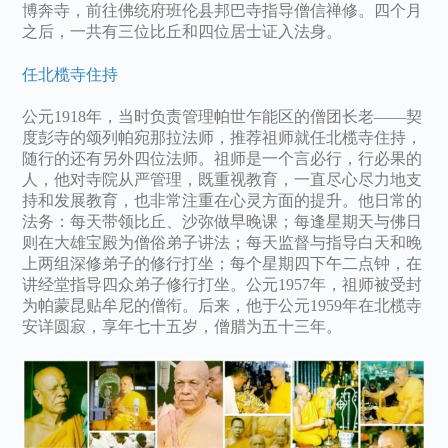
博奔寺，前往佛统府班伦县邦巴寺指导僧信禅修。四个月
之后，一共有三位比丘和四位居士证入法身。
任北榄寺住持
公元1918年，当时负责管理帕世乍能区的僧团长老——契
度彭寺的颂列帕宛那拉法师，推荐祖师就任北榄寺住持，
随行的还有另外四位法师。祖师是一个言必行，行必果的
人，他对寺院从严管理，既重视教育，一直尽心尽力地支
持和发展教育，也非常注重在心灵方面的提升。他日常的
法务：每天带领比丘、沙弥做早晚课；每逢星期天与佛日
则在大雄宝殿为僧俗弟子讲法；每天监督与指导白天和晚
上两组深修弟子的修行打坐；每个星期四下午二点钟，在
讲经堂指导四众弟子修行打坐。公元1957年，祖师被受封
为帕蒙昆贴牟尼的僧衔。后来，他于公元1959年在北榄寺
安详圆寂，享年七十五岁，僧腊为五十三年。