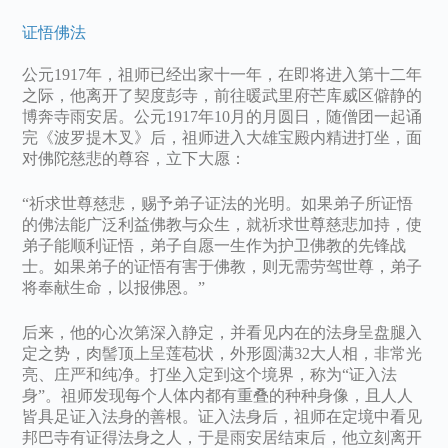
证悟佛法
公元1917年，祖师已经出家十一年，在即将进入第十二年
之际，他离开了契度彭寺，前往暖武里府芒库威区僻静的
博奔寺雨安居。公元1917年10月的月圆日，随僧团一起诵
完《波罗提木叉》后，祖师进入大雄宝殿内精进打坐，面
对佛陀慈悲的尊容，立下大愿：
“祈求世尊慈悲，赐予弟子证法的光明。如果弟子所证悟
的佛法能广泛利益佛教与众生，就祈求世尊慈悲加持，使
弟子能顺利证悟，弟子自愿一生作为护卫佛教的先锋战
士。如果弟子的证悟有害于佛教，则无需劳驾世尊，弟子
将奉献生命，以报佛恩。”
后来，他的心次第深入静定，并看见内在的法身呈盘腿入
定之势，肉髻顶上呈莲苞状，外形圆满32大人相，非常光
亮、庄严和纯净。打坐入定到这个境界，称为“证入法
身”。祖师发现每个人体内都有重叠的种种身像，且人人
皆具足证入法身的善根。证入法身后，祖师在定境中看见
邦巴寺有证得法身之人，于是雨安居结束后，他立刻离开