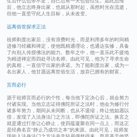
生后什么也带不走，自己总有一天也会往生。如此思维
后，他立志终身出家，也就从那时起，虽然时光在流逝，
但他一直坚守此人生目标，从未改变。
远离俗世探求正法
祖师剃度出家后，没有浪费时光，而是利用多年的时间精
进修习经藏和禅定，使他既精通理论，也通达实修，具备
了向别人传授佛法的能力。数年之中，他一直乐此不疲地
为精进禅定而四处寻访名师。由此可见，他为了寻求生命
的真相，一直信守出家的承诺。为了能剃度出家，成为一
名出家人，他甘愿远离世俗生活，放弃已拥有的财富。
言而必行
源于祖师言而必行的个性，每当他下定决心后，就会努力
付诸实现。当他立志证得佛陀所证之法时，他会为修行付
诸多年努力，期间从未间断，也从不退缩，终让他如愿以
偿，发现了入法身法门之方法，即佛陀所证之法。换言之
就是通过打坐让心静止，使四蕴凝聚在同一点上，而这正
是经典名言“静止乃成功之本”的来源。由此可见，祖师发
现的入法身法门之方法并非轻易偶然得来，而是基于他坚