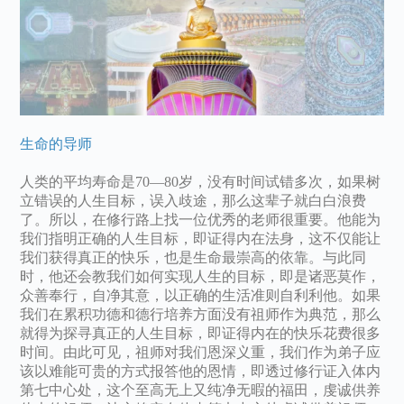
生命的导师
人类的平均寿命是70—80岁，没有时间试错多次，如果树
立错误的人生目标，误入歧途，那么这辈子就白白浪费
了。所以，在修行路上找一位优秀的老师很重要。他能为
我们指明正确的人生目标，即证得内在法身，这不仅能让
我们获得真正的快乐，也是生命最崇高的依靠。与此同
时，他还会教我们如何实现人生的目标，即是诸恶莫作，
众善奉行，自净其意，以正确的生活准则自利利他。如果
我们在累积功德和德行培养方面没有祖师作为典范，那么
就得为探寻真正的人生目标，即证得内在的快乐花费很多
时间。由此可见，祖师对我们恩深义重，我们作为弟子应
该以难能可贵的方式报答他的恩情，即透过修行证入体内
第七中心处，这个至高无上又纯净无暇的福田，虔诚供养