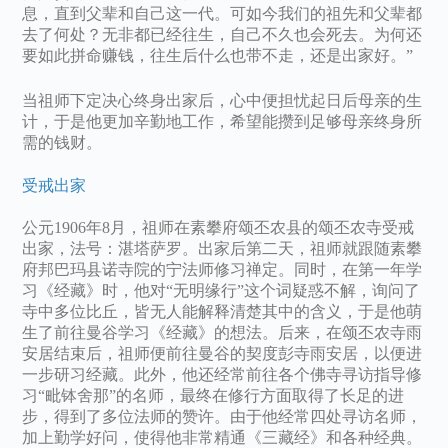
息，直到父辈和自己这一代。可如今我们的祖先和父辈都
去了何处？无非都已经往生，自己不久也会死去。为何还
要如此拼命赚钱，往生后什么也带不走，还是出家好。”
当祖师下定决心终身出家后，心中便担忧起日后母亲的生
计，于是他更加辛勤地工作，希望能攒到足够母亲终身所
需的钱财。
受戒出家
公元1906年8月，祖师在素攀府颂丕农县的颂丕农寺受戒
出家，法号：湛塔萨罗。出家后第二天，祖师就跟随素攀
府邦巴玛县诺寺院的宁法师修习禅定。同时，在第一年学
习《经藏》时，他对“无明缘行”这个词疑惑不解，询问了
寺中多位比丘，皆无人能解释清楚其中的含义，于是他萌
生了前往曼谷学习《经藏》的想法。后来，在颂丕农寺雨
安居结束后，祖师便前往曼谷的契度彭寺雨安居，以便进
一步研习经藏。此外，他还经常前往各个佛寺寻访指导修
习“毗钵舍那”的名师，最终在修行方面取得了长足的进
步，得到了多位法师的赞许。由于他经常四处寻访名师，
加上勤学好问，使得他非常精通《三藏经》和各种经典。