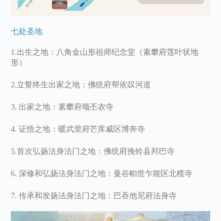
七处圣地
1.出生之地：八角金山形祖师纪念堂（素攀府莲叶状地
形）
2.立誓终生出家之地：佛统府帮依叹河道
3. 出家之地：素攀府颂丕农寺
4. 证悟之地：暖武里府芒库威区博奔寺
5.首次弘扬法身法门之地：佛统府挽铃县邦巴寺
6. 深修和弘扬法身法门之地：曼谷帕世乍能区北榄寺
7. 传承和发扬法身法门之地：巴吞他尼府法身寺