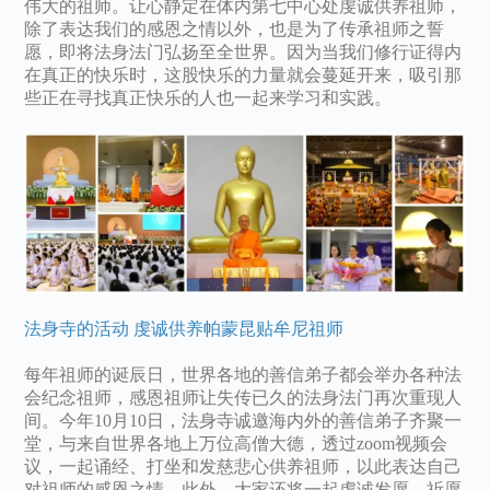
伟大的祖师。让心静定在体内第七中心处虔诚供养祖师，
除了表达我们的感恩之情以外，也是为了传承祖师之誓
愿，即将法身法门弘扬至全世界。因为当我们修行证得内
在真正的快乐时，这股快乐的力量就会蔓延开来，吸引那
些正在寻找真正快乐的人也一起来学习和实践。
法身寺的活动 虔诚供养帕蒙昆贴牟尼祖师
每年祖师的诞辰日，世界各地的善信弟子都会举办各种法
会纪念祖师，感恩祖师让失传已久的法身法门再次重现人
间。今年10月10日，法身寺诚邀海内外的善信弟子齐聚一
堂，与来自世界各地上万位高僧大德，透过zoom视频会
议，一起诵经、打坐和发慈悲心供养祖师，以此表达自己
对祖师的感恩之情。此外，大家还将一起虔诚发愿，祈愿