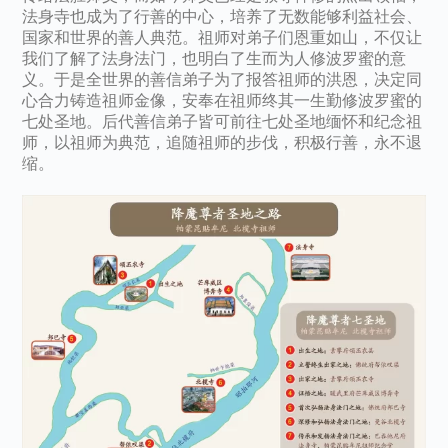
法身寺也成为了行善的中心，培养了无数能够利益社会、
国家和世界的善人典范。祖师对弟子们恩重如山，不仅让
我们了解了法身法门，也明白了生而为人修波罗蜜的意
义。于是全世界的善信弟子为了报答祖师的洪恩，决定同
心合力铸造祖师金像，安奉在祖师终其一生勤修波罗蜜的
七处圣地。后代善信弟子皆可前往七处圣地缅怀和纪念祖
师，以祖师为典范，追随祖师的步伐，积极行善，永不退
缩。