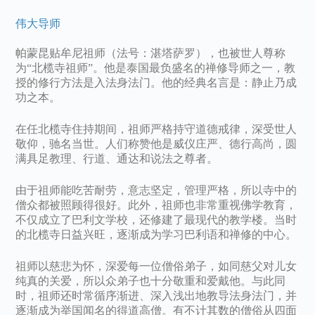
伟大导师
帕蒙昆贴牟尼祖师（法号：湛塔萨罗），也被世人尊称
为“北榄寺祖师”。他是泰国最负盛名的禅修导师之一，教
授的修行方法是入法身法门。他的经典名言是：静止乃成
功之本。
在任北榄寺住持期间，祖师严格持守道德戒律，深受世人
敬仰，驰名当世。人们称赞他是威仪庄严、德行高尚，圆
满具足教理、行道、通达和说法之尊者。
由于祖师能吃苦耐劳，意志坚定，管理严格，所以寺中的
僧众都被照顾得很好。此外，祖师也非常重视佛学教育，
不仅成立了巴利文学校，还修建了最现代的教学楼。当时
的北榄寺日益兴旺，逐渐成为学习巴利语和禅修的中心。
祖师以慈悲为怀，深爱每一位僧俗弟子，如同慈父对儿女
纯真的关爱，所以众弟子也十分敬重和爱戴他。与此同
时，祖师还时常循序渐进、深入浅出地教导法身法门，并
逐渐成为举国闻名的得道高僧。有不计其数的僧俗从四面