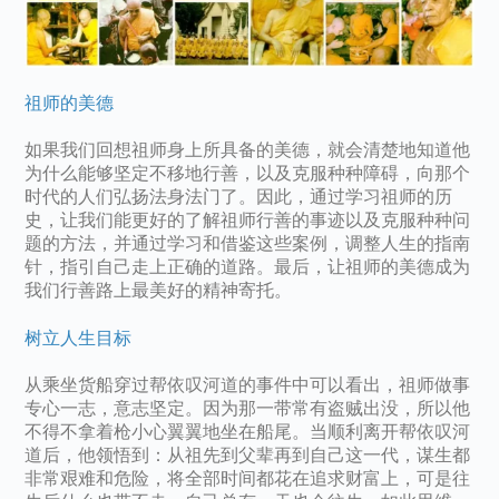
祖师的美德
如果我们回想祖师身上所具备的美德，就会清楚地知道他
为什么能够坚定不移地行善，以及克服种种障碍，向那个
时代的人们弘扬法身法门了。因此，通过学习祖师的历
史，让我们能更好的了解祖师行善的事迹以及克服种种问
题的方法，并通过学习和借鉴这些案例，调整人生的指南
针，指引自己走上正确的道路。最后，让祖师的美德成为
我们行善路上最美好的精神寄托。
树立人生目标
从乘坐货船穿过帮依叹河道的事件中可以看出，祖师做事
专心一志，意志坚定。因为那一带常有盗贼出没，所以他
不得不拿着枪小心翼翼地坐在船尾。当顺利离开帮依叹河
道后，他领悟到：从祖先到父辈再到自己这一代，谋生都
非常艰难和危险，将全部时间都花在追求财富上，可是往