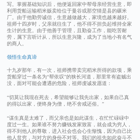
写。掌握基础知识后，他便返回家中帮母亲经营生意，即
利用货船运输稻米贩卖给位于曼谷或那空猜是县的碾米
厂。由于他勤劳诚信，生意越做越大，家境也越来越好。
祖师十四岁时，父亲就往生了，他不得不担负起维持全家
生计的生意。由于他善于管理，且勤奋工作，能吃苦耐
劳，属下言听计从，所以生意兴隆，成为了当地小有名气
的商人。
领悟生命真谛
十九岁那年，有一次，祖师携带卖完稻米所得的款项，乘
货船穿过一条名为“帮依叹”的狭长河道，那里常有盗贼出
没，面对可能会遭遇的危险，祖师虔诚发愿道：
“切莫让我现在死去，希望能够让我先出家，如果自己真
的得以出家，便终身为僧，绝不舍戒还俗。”
“谋生真是太难了，而父亲也是如此谋生，在忙忙碌碌中
度过一生。如果谁不努力赚钱发家致富，就会成为穷人，
得不到他人的尊敬，进入社会也会心生惭愧，因为自己比
他人贫穷，与对方的身份不对等。我们的祖先如此奋斗不