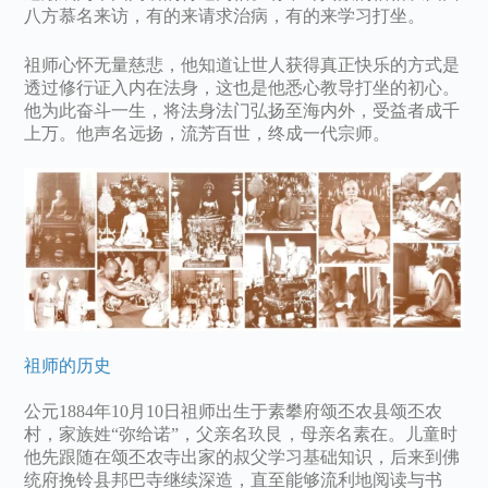
八方慕名来访，有的来请求治病，有的来学习打坐。
祖师心怀无量慈悲，他知道让世人获得真正快乐的方式是
透过修行证入内在法身，这也是他悉心教导打坐的初心。
他为此奋斗一生，将法身法门弘扬至海内外，受益者成千
上万。他声名远扬，流芳百世，终成一代宗师。
祖师的历史
公元1884年10月10日祖师出生于素攀府颂丕农县颂丕农
村，家族姓“弥给诺”，父亲名玖艮，母亲名素在。儿童时
他先跟随在颂丕农寺出家的叔父学习基础知识，后来到佛
统府挽铃县邦巴寺继续深造，直至能够流利地阅读与书