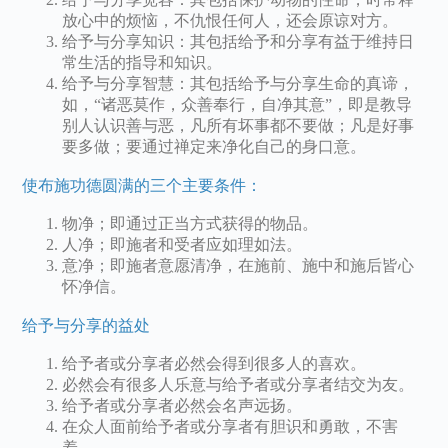
放心中的烦恼，不仇恨任何人，还会原谅对方。
给予与分享知识：其包括给予和分享有益于维持日
常生活的指导和知识。
给予与分享智慧：其包括给予与分享生命的真谛，
如，“诸恶莫作，众善奉行，自净其意”，即是教导
别人认识善与恶，凡所有坏事都不要做；凡是好事
要多做；要通过禅定来净化自己的身口意。
使布施功德圆满的三个主要条件：
物净；即通过正当方式获得的物品。
人净；即施者和受者应如理如法。
意净；即施者意愿清净，在施前、施中和施后皆心
怀净信。
给予与分享的益处
给予者或分享者必然会得到很多人的喜欢。
必然会有很多人乐意与给予者或分享者结交为友。
给予者或分享者必然会名声远扬。
在众人面前给予者或分享者有胆识和勇敢，不害
羞。