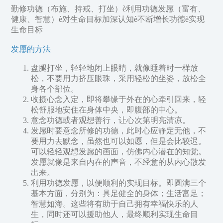
勤修功德（布施、持戒、打坐）è利用功德发愿（富有、
健康、智慧）è对生命目标加深认知è不断增长功德è实现
生命目标
发愿的方法
盘腿打坐，轻轻地闭上眼睛，就像睡着时一样放
松，不要用力挤压眼珠，采用轻松的坐姿，放松全
身各个部位。
收摄心念入定，即将攀缘于外在的心牵引回来，轻
松舒服地安住在身体中央，即腹部的中心。
意念功德或者观想善行，让心次第明亮清凉。
发愿时要意念所修的功德，此时心应静定无他，不
要用力去默念，虽然也可以如愿，但是会比较迟。
可以轻轻观想发愿的画面，仿佛内心潜在的知觉。
发愿就像是来自内在的声音，不经意的从内心散发
出来。
利用功德发愿，以便顺利的实现目标。即圆满三个
基本方面，分别为：具足健全的身体；生活富足；
智慧如海。这些将有助于自己拥有幸福快乐的人
生，同时还可以援助他人，最终顺利实现生命目