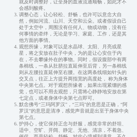
就及时调整好，让全身的血液流通顺畅，如此才不
会感到酸疼。
调整心态，让心轻松、舒畅，也许可以意念大自
然，例如河流、山川、天空和云朵。或者假设自己
处于太空中，周围没有任何人、物或动物，没有任
何事情的牵绊，无论是学习、家庭、工作，还是其
他方面的事情。
观想所缘，对象可以是水晶球、太阳、月亮或星
星，将之安放在肚子中央，为的是让心安住于内
在，不去攀缘外在的事物。同时，假设腹部中有两
条棉线，一条从肚脐拉直延伸至后背，另一条棉线
则从左腰拉直延伸至右腰。在这两条线细如针头的
交叉点，往正上方提升两指宽的高度处， 称为身体
中央第七点。对于观想所缘者，如果出现紧绷的感
觉，也可以不用去观想，只需将心静静地安放在第
七定点，或者身体中央第七点即可。
默念佛号“三玛阿罗汉”，“三玛”的意思是正确，“阿
罗汉”的意思是清净，感觉声音就是出至于身体中央
第七点。
护持心，使它保持正念与舒服，感觉非常的舒坦、
适中、空旷、开阔、静定、无他、清凉，不着急、
催促，而是轻松、舒畅，对此心境感到满意，不久