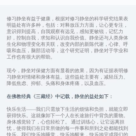
修习静坐有益于健康，根据对修习静坐的科学研究结果表
明益处有许多种，包括：对释放压力方面，让心更专注，
意识得到提高，自我观察有远见，感知更敏锐，记忆力
好，控制自我，求知和认识自我价值。静坐还与人类身体
生化和物理变化有关联，改变内部的新陈代谢，心律、呼
吸和血压，脑部活动等，这个研究证明，静坐对于学业和
工作也有很大的帮助。
现今，静坐对保健方面有显着的效果，因为有证据表明修
习静坐对情绪和身体有益。这些益处主要有，减轻压力、
降低焦虑、抑郁、头痛和身体疼痛，以及血压。
在佛教经典《三藏经》中记载，静坐的益处如下：
快乐生活——我们只需放下生活的烦恼和负担，就能立即
获得快乐。这就像卸下一个人在长途旅行中背负的重物。
身体感觉轻了，心也轻松了。 通过训练心，让它远离担
忧，使得我们在日常所做的每一件事和所到之处都能找到
快乐。我们快乐地睡觉，快乐地醒来，快乐地完成我们的