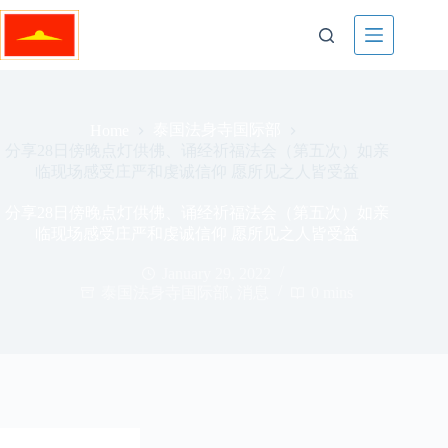
Skip
to
content
泰国法身寺国际部
Home
分享28日傍晚点灯供佛、诵经祈福法会（第五次）如亲
临现场感受庄严和虔诚信仰 愿所见之人皆受益
分享28日傍晚点灯供佛、诵经祈福法会（第五次）如亲
临现场感受庄严和虔诚信仰 愿所见之人皆受益
January 29, 2022
泰国法身寺国际部
,
消息
0 mins