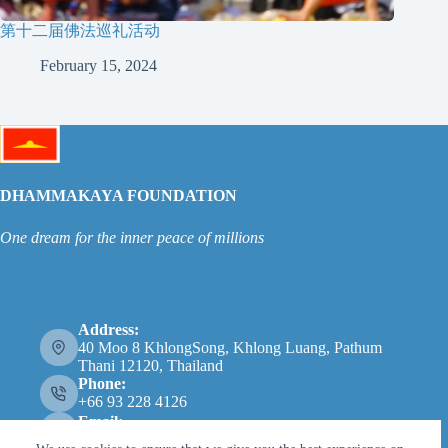
第十二届佛法巡礼活动
February 15, 2024
DHAMMAKAYA FOUNDATION
One dream for the inner peace of millions
Address:
40 Moo 8 KhlongSong, Khlong Luang, Pathum
Thani 12120, Thailand
Phone:
+66 93 228 4126
Email:
info@dhammakaya.net