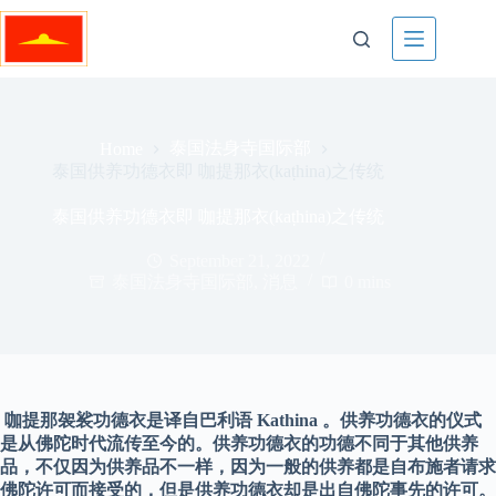
Skip
to
content
泰国法身寺国际部
Home
泰国供养功德衣即 咖提那衣(kaṭhina)之传统
泰国供养功德衣即 咖提那衣(kaṭhina)之传统
September 21, 2022
泰国法身寺国际部
,
消息
0 mins
咖提那袈裟功德衣是译自巴利语 Kathina 。供养功德衣的仪式
是从佛陀时代流传至今的。供养功德衣的功德不同于其他供养
品，不仅因为供养品不一样，因为一般的供养都是自布施者请求
佛陀许可而接受的，但是供养功德衣却是出自佛陀事先的许可。