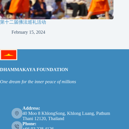
第十二届佛法巡礼活动
February 15, 2024
DHAMMAKAYA FOUNDATION
One dream for the inner peace of millions
Address:
40 Moo 8 KhlongSong, Khlong Luang, Pathum
Thani 12120, Thailand
Phone:
+66 93 228 4126