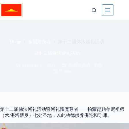
Skip
to
content
泰国法身寺
第十二届佛法巡礼活动
Home
第十二届佛法巡礼活动
February 15, 2024
泰国法身寺
,
消息
0 mins
第十二届佛法巡礼活动暨巡礼降魔尊者——帕蒙昆贴牟尼祖师
（术.湛塔萨罗）七处圣地，以此功德供养佛陀和导师。