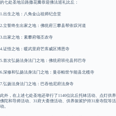
的七处圣地沿路撒花瓣恭迎佛法巡礼比丘：
1.出生之地：八角金山祖师纪念堂
2.立誓终生出家之地：佛统府三攀县帮依叹河道
3.出家之地：素攀府颂丕农寺
4.证悟之地：暖武里府芒库威区博恩寺
5.首次弘扬法身法门之地：佛统府班伦县邦巴寺
6.深修和弘扬法身法门之地：曼谷帕世乍能县北榄寺
7.弘扬法身法门之地：巴吞他尼府法身寺
此外，在上述七处圣地还举行了1140位比丘托钵活动、点灯供养
佛陀和导师活动、31府大斋僧活动、供养袈裟护持31座寺院等活
动。