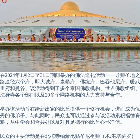
在2024年1月2日至31日期间举办的佛法巡礼活动——导师圣地之
路途径六个府，即大城府、素攀府、佛统府、巴吞他尼府、暖武
里府和曼谷。该活动得到了多个泰国佛教机构、世界佛教组织、
法身寺各个部门以及20多个网络机构的大力支持与合作。
举办该活动旨在给新出家的比丘提供一个修行机会，进而成为优
秀的佛弟子。与此同时，民众也可以通过参与该活动累积福德资
粮，从中学会和合共处以及对具足德行的比丘心怀净信。
民众的主要活动是在北榄寺帕蒙昆贴牟尼祖师（术.湛塔萨罗）