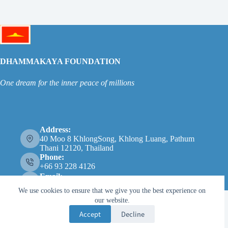
DHAMMAKAYA FOUNDATION
One dream for the inner peace of millions
Address:
40 Moo 8 KhlongSong, Khlong Luang, Pathum
Thani 12120, Thailand
Phone:
+66 93 228 4126
Email:
info@dhammakaya.net
We use cookies to ensure that we give you the best experience on
our website.
Accept
Decline
Copyright © 2026 - 法身基金会