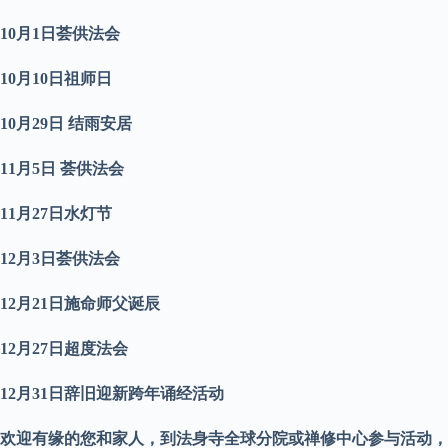
10
月
1
日荟供法会
10
月
10
日祖师日
10
月29日 结雨安居
11
月
5
日 荟供法会
11
月
27
日水灯节
12
月
3
日
荟供法会
12
月21日施命师父诞辰
12
月
27
日
超度法会
12
月
31
日
辞
旧迎新跨年诵经活动
欢迎有缘的您和家人，到法身寺全球分院或禅修中心参与活动，