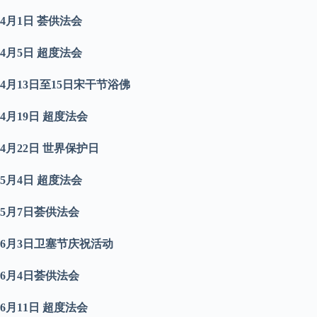
4
月
1
日
荟供法会
4
月
5
日
超度法会
4
月
13
日至
15
日宋干节浴佛
4
月
19
日
超度法会
4
月
22
日
世界保护日
5
月
4
日
超度法会
5
月
7
日
荟供法会
6
月
3
日卫塞节庆祝活动
6
月
4
日
荟供法会
6
月
11
日
超度法会