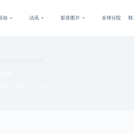
活动
法讯
影音图片
全球分院
联
泰国法身寺全年法会安排
会安排
国际部
,
消息
0 mins