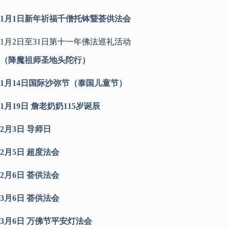
1
月
1
日新年祈福千僧托钵暨荟供法会
1月2日至31日第十一年佛法巡礼活动
（降魔祖师圣地头陀行）
1
月
14
日国际沙弥节
（泰国儿童节）
1
月
19
日
詹老奶奶
115
岁诞辰
2
月
3
日
导师日
2
月
5
日 超度法会
2
月
6
日
荟供法会
3
月
6
日 荟供法会
3
月
6
日 万佛节平安灯法会