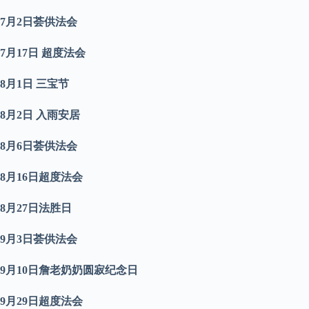
7
月
2
日
荟供法会
7
月
17
日
超度法会
8
月
1
日
三宝节
8
月
2
日
入雨安居
8
月
6
日荟供法会
8
月
16
日
超度法会
8
月
27
日法胜日
9
月
3
日荟供法会
9
月
10
日詹老奶奶圆寂纪念日
9
月
29
日
超度法会