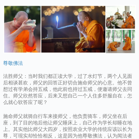
尊敬佛法
法胜师父：当时我们都正读大学，过了水灯节，两个人见面
后相谈甚欢，师父的回答正好切合施命师父的心意。他不曾
想过有学弟会持五戒，他此前也持过五戒，便邀请师父去同
住。师父欣然答应，后来又想自己一个人住多舒服自在，怎
么就心软答应了呢？
施命师父就骑自行车来接师父，他负责骑车，师父坐在后
座，到了目的地后他让师父睡床上，自己作为学长却睡在地
上。其实他比师父大四岁，按照农业大学的传统应该以长为
尊，可现实却恰恰相反，这是因为他尊敬佛法，认为闻法者