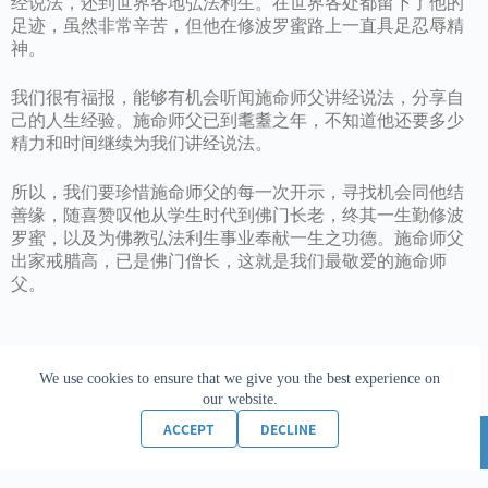
经说法，还到世界各地弘法利生。在世界各处都留下了他的
足迹，虽然非常辛苦，但他在修波罗蜜路上一直具足忍辱精
神。
我们很有福报，能够有机会听闻施命师父讲经说法，分享自
己的人生经验。施命师父已到耄耋之年，不知道他还要多少
精力和时间继续为我们讲经说法。
所以，我们要珍惜施命师父的每一次开示，寻找机会同他结
善缘，随喜赞叹他从学生时代到佛门长老，终其一生勤修波
罗蜜，以及为佛教弘法利生事业奉献一生之功德。施命师父
出家戒腊高，已是佛门僧长，这就是我们最敬爱的施命师
父。
We use cookies to ensure that we give you the best experience on
our website.
ACCEPT
DECLINE