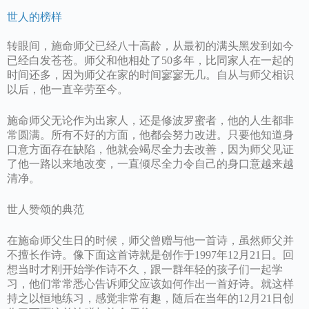
世人的榜样
转眼间，施命师父已经八十高龄，从最初的满头黑发到如今
已经白发苍苍。师父和他相处了50多年，比同家人在一起的
时间还多，因为师父在家的时间寥寥无几。自从与师父相识
以后，他一直辛劳至今。
施命师父无论作为出家人，还是修波罗蜜者，他的人生都非
常圆满。所有不好的方面，他都会努力改进。只要他知道身
口意方面存在缺陷，他就会竭尽全力去改善，因为师父见证
了他一路以来地改变，一直倾尽全力令自己的身口意越来越
清净。
世人赞颂的典范
在施命师父生日的时候，师父曾赠与他一首诗，虽然师父并
不擅长作诗。像下面这首诗就是创作于1997年12月21日。回
想当时才刚开始学作诗不久，跟一群年轻的孩子们一起学
习，他们常常悉心告诉师父应该如何作出一首好诗。就这样
持之以恒地练习，感觉非常有趣，随后在当年的12月21日创