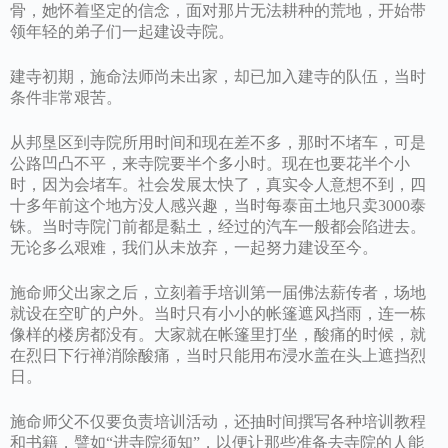
骨，她怀着坚定的信念，面对那片无法耕种的荒地，开始带
领年轻的弟子们一起建设寺院。
建寺初期，施命法师尚未出家，却已加入建寺的队伍，当时
条件非常艰苦。
从邦垦区到寺院所用时间和现在差不多，那时不堵车，可是
公路凹凸不平，来寺院要半个多小时。现在也要花半个小
时，因为会堵车。社会发展太快了，真实令人意想不到，四
十多年前这个地方没人感兴趣，当时每泰亩土地只卖3000泰
铢。当时寺院门前都是黏土，经过的汽车一般都会陷进去。
无论多么艰难，我们从未放弃，一起努力建设至今。
施命师父出家之后，立刻着手培训第一届佛法薪传者，场地
就设在空旷的户外。当时只有小小的帐篷遮风挡雨，连一栋
像样的楼房都没有。大家就在帐篷里打坐，酸痛的时候，就
在烈日下行禅消除酸痛，当时只能用布浸水盖在头上遮挡烈
日。
施命师父不仅要负责培训活动，还抽时间撰写各种培训教程
和书籍，譬如“进寺院须知”，以便让那些准备去寺院的人能