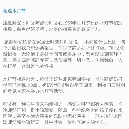
相遇水灯节
法胜师父：
师父与施命师父在1966年11月27日的水灯节初次
相遇，至今已50多年，那次的相遇真是意义非凡。
施命师父还是在家居士时曾对师父说：“不知道什么原因，每
个月圆日我总想远离俗世，前往僻静之处禅修打坐。”师父依
然记得，无论他正身处于闹市或娱乐中，都可以立刻安静下
来，感觉四周寂静无声，然后摒弃一切罪恶，仿佛独自一人
在打坐，这就是他的性格。
水灯节相遇那天，师父正好从北榄寺回学校。当时随奶奶打
坐完已是晚上8点，奶奶让师父独自坐车回来，到校门口时刚
好看见大家在举办水灯节活动。
师父有一种与生俱来的亲和力，感觉去哪里都有人围着。当
晚师父正和一群小孩玩耍，随后一些年纪稍大的孩子便过来
围观，甚至在附近演奏的乐队也无心演奏，一群人凑过来围
观师父和小孩玩耍，其中就有一位帅气凌人的学长。