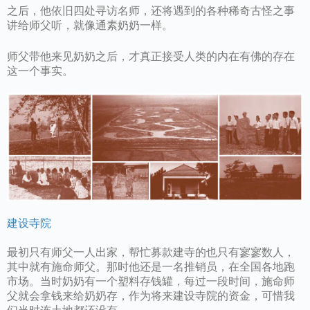
之后，他依旧四处寻访名师，还将遇到的各种稀奇古怪之事
讲给师父听，就像通素奶奶一样。
师父带他来见奶奶之后，才真正接受人类的内在有佛的存在
这一个事实。
建设寺院
最初只有师父一人出家，帮忙募款建寺的也只有寥寥数人，
其中就有施命师父。那时他还是一名推销员，在全国各地跑
市场。当时奶奶有一个塑料存钱罐，每过一段时间，施命师
父就会拿钱来给奶奶存，作为将来建设寺院的资金，可惜我