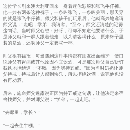
这位学长刚来澳大利亚回来，身着迷你彩服和张飞牛仔裤。
他一共有两条这种裤子，一条叫张飞，一条叫关羽，那天穿
的就是张飞牛仔裤。师父和孩子们玩累后，他就高兴地邀请
师父说：“走吧，学弟，我请客。”至今，师父还清楚的记得
这句话。当时师父心想：好呀，可却不知道他要请什么。于
是师父就和一群人跟着他走，以为请客喝什么，原来杯子里
装的是酒，还劝师父一定要喝一杯。
师父很有福报，每当遇到这种事情都有朋友出面维护，借口
说师父有胃病或其他原因不宜饮酒。可是那次师父自己斩钉
截铁地拒绝道：“不喝，因为我持五戒。”因为当时奶奶让师
父持戒，持戒后让人感到快乐，所以拒绝饮酒，说完他也没
有再劝酒。
后来，施命师父透露说正因为持五戒这句话，让他决定来宿
舍找师父，并对师父说：“学弟，一起走吧。”
“去哪里，学长？”
“一起去住牛棚。”