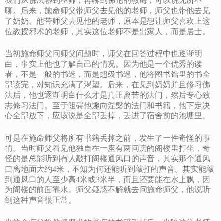
我们从佛法聊到巫师，再聊到佛陀的教诲，可以说无所不
聊。后来，施命师父带师父去见他的老师，师父也带他去见
了奶奶。他带师父去见他的老师，原本是想让师父喜欢上这
位教授邪术的老师，其实这位老师不是出家人，而是居士。
当初施命师父问师父问题时，师父在回答过程中也逐渐明
白，事实上他也了解自己的情况。因为他是一个优秀的读
者，不是一般的书迷，而是超级书迷，他将图书馆里的书全
部读完，对知识充满了渴望。后来，在见到奶奶并且修习佛
法后，他也逐渐明白什么才是真正离苦的法门，然后专心致
志修习法门。至于阻碍他趣向涅槃的法门和书籍，他下定决
心全部放下，应该说是全部丢掉，丢进了宿舍前的池塘里。
可是在施命师父将所有书籍丢掉之前，发生了一件奇怪的事
情。当时师父看见他独自在一座有两间房的阁楼里打坐，奇
怪的是总能听到有人敲打阁楼通风口的声音，其实那个通风
口离地面大约4米，不知为何还能听到敲打的声音。其实能敲
到通风口的人至少高4米或3米半，而且还要能在水上飘，因
为阁楼的前面靠水。师父疑惑不解就去问施命师父，他说听
到这种声音很正常。