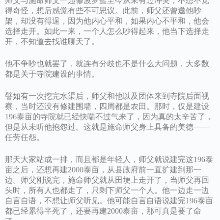
师父与施命师父一起修波罗蜜至今从未有过冲突，不想不觉
得奇怪，想后感觉有些不可思议。此前，师父还曾邀他吵
架，却没有得逞，因为他内心平和，如果内心不平和，他会
选择走开。如此一来，一个人怎么吵得起来，他当下选择走
开，不知道去找谁聊天了。
他不争吵也就罢了，就连有分歧也不是什么大问题，大多数
都是关于寺院建设的事情。
譬如有一次挖完水渠后，师父和他以及团体来到寺院后面视
察，当时还没有修建围墙，四周都是农田。那时，仅是建设
196泰亩的寺院就已经快喘不过气来了，因为真的太辛苦了，
但是从未听他抱怨过。这就是施命师父身上具备的美德——
任劳任怨。
那天大家站成一排，而且都是年轻人，师父就说建完这196泰
亩之后，还想再建2000泰亩，从县政府前一直扩建到那一
边。师父刚说完，施命师父就从田埂上走开了，当师父再回
头时，所有人也都走了，只剩下师父一个人。他一边走一边
自言自语，不想让师父听见。他可能自言自语说建完196泰亩
都已经累得半死了，还要再建2000泰亩，那可真是要了命