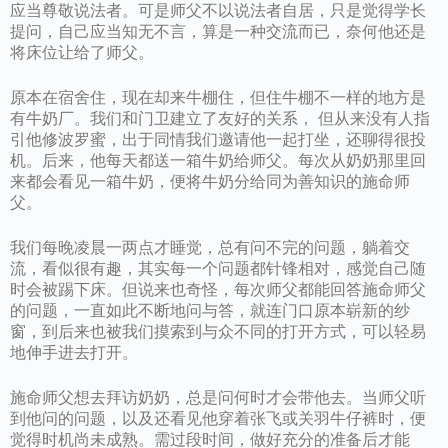
应当尊敬说法者。可是师父不以说法者自居，只是觉得学长
提问，自己应当知无不言，算是一种交流而已，奈何他还是
将床位让给了师父。
原本在宿舍住，现在却来牛棚住，但住牛棚不一样的地方是
有牛奶厂。我们和门卫建立了友好的关系， 但从来没有人指
引他修波罗蜜，出于同情我们邀请他一起打坐，还聊得很投
机。后来，他每天都送一箱牛奶给师父。每次从奶奶那里回
来都会看见一箱牛奶，便将牛奶分给同为善知识的施命师
父。
我们每晚凌晨一两点才睡觉，总有问不完的问题，躺着交
流，看似很有趣，其实每一个问题都针锋相对，感觉自己随
时会被踢下床。但说来也奇怪，每次师父都能回答施命师父
的问题，一直如此不断地问与答，就连门口原本崭新的纱
窗，到后来也被我们摸索到与众不同的打开方式，可以轻易
地伸手进去打开。
施命师父想去拜访奶奶，总是问何时才会带他去。当师父听
到他问的问题，以及还看见他穿着张飞或关羽牛仔裤时，便
觉得时机尚未成熟。需过段时间，做好充分的准备后才能