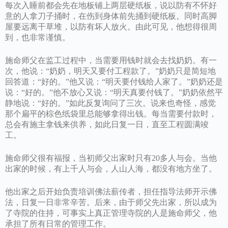
每次入睡前都会先在地板铺上两层硬纸板，说以防有不怀好
意的人拿刀子捅时，在伤到身体前先捅到硬纸板。同时高脚
屋要远离干草堆，以防有坏人放火。由此可见，他想得很周
到，也非常谨慎。
施命师父在监工过程中，当需要用钱时就会去找奶奶。有一
次，他说：“奶奶，明天又要付工程款了。”奶奶只是简短地
回答道：“好的。”他又说：“明天要付钱给人家了。”奶奶还是
说：“好的。”他不放心又说：“明天真要付钱了。”奶奶依然平
静地说：“好的。”如此反复询问了三次。说来也奇怪，感觉
那个扁平的棕色纸袋里总能够拿得出钱。每当需要付款时，
总会有施主拿钱来供养，如此日复一日，直至工程圆满竣
工。
施命师父很有福报，当初师父出家时只有20多人与会。当他
出家的时候，有上千人与会，人山人海，都没有地方坐了。
他出家之后开始负责培训佛法薪传者，担任指导法师开示佛
法，日复一日非常辛苦。后来，由于师父先出家，所以成为
了寺院的住持，可事实上真正管理寺院的人是施命师父，他
承担了所有日常的管理工作。