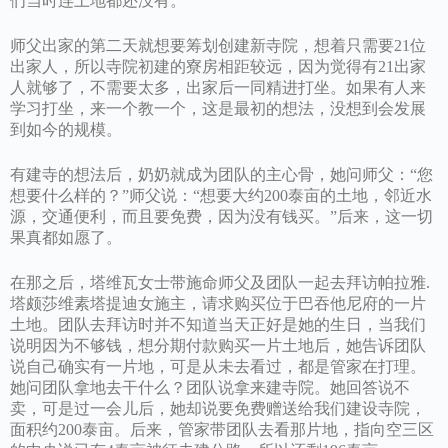
们当时连土地都还没有。
师父出家的第二天就想要筹划创建新寺院，想着只需要21位
出家人，所以寺院初建的寮房相距较远，因为觉得有21出家
人就够了，不需要太多，出家后一同精进打坐。如果有人来
学习打坐，来一个教一个，这是最初的想法，没想到会发展
到如今的规模。
有建寺的想法后，奶奶就成为团队的主心骨，她问师父：“您
想要什么样的？”师父说：“想要大约200泰亩的土地，邻近水
源，交通便利，而且要免费，因为没有钱买。”后来，这一切
果真都如愿了。
在那之后，塔维瓦女士带施命师父及团队一起去拜访帕拉雅.
塔颇莎维素塔提迪女施主，请求购买位于巴吞他尼府的一片
土地。团队去拜访时并不知道当天正好是她的生日，当我们
说明因为不够钱，想分期付款购买一片土地后，她告诉团队
说自己确实有一片地，可是从未去看过，都是管家在打理。
她问团队拿地去干什么？团队说拿来建寺院。她回答说不
卖，可是过一会儿后，她却说要免费赠送给我们建设寺院，
面积约200泰亩。后来，管家带团队去看那片地，指向空三区