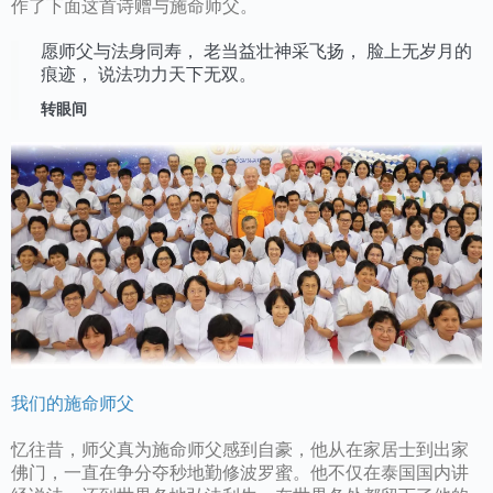
作了下面这首诗赠与施命师父。
愿师父与法身同寿， 老当益壮神采飞扬， 脸上无岁月的
痕迹， 说法功力天下无双。
转眼间
我们的施命师父
忆往昔，师父真为施命师父感到自豪，他从在家居士到出家
佛门，一直在争分夺秒地勤修波罗蜜。他不仅在泰国国内讲