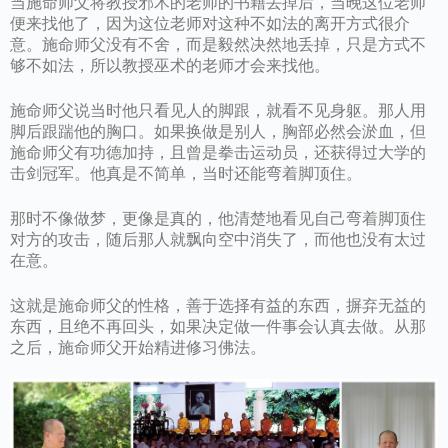
当施命师父将教授邪术的老师的书籍丢掉后，当晚这位老师
便来找他了，因为这位老师对这种不如法的离开方式很介
意。施命师父没有不舍，而是毅然决然地丢掉，只是方式不
够不如法，所以教授巫术的老师才会来找他。
施命师父说当时他只看见人的脚跟，就看不见身躯。那人用
脚后跟踹他的胸口。如果换做是别人，胸部必然会淤血，但
施命师父有功德加持，且曾是拳击运动员，还获得过大学的
击剑冠军。他真是不简单，当时还能弯着脚顶住。
那时不像做梦，更像是真的，他清楚地看见自己弯着脚顶住
对方的攻击，随后那人就飘向空中消失了，而他也没有太过
在意。
这就是施命师父的性格，善于选择有益的东西，摒弃无益的
东西，且绝不再回头，如果决定做一件事会认真去做。从那
之后，施命师父开始精进修习佛法。