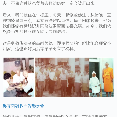
去，不然这种状态贸然去拜访奶奶一定会被赶出来。
后来，我们就住在牛棚里，每天一起谈论佛法，从傍晚一直
聊到凌晨两三点，感觉有些难以置信。每当回想起来，都为
我们能够有缘结识并同修波罗蜜而法喜充满。如今，我们依
然像当初那样互敬互助，共同进步。
这是尊敬佛法者的高尚美德，即便师父的年纪比施命师父小
四岁。这也正好为后辈弟子树立了榜样。
丢弃阻碍趣向涅槃之物