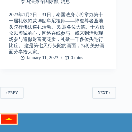
泰国法身寺国际部
,
消息
2023年1月2日－31日，泰国法身寺将举办第十
一届礼敬帕蒙坤贴牟尼祖师——降魔尊者圣地
头陀行佛法巡礼活动。 欢迎各位大德、十方信
众以虔诚的心，网络在线参与、或来到活动现
场参与遍撒财富菊花瓣，礼敬一千多位头陀行
比丘。 这是第七天行头陀的画面，特将美好画
面分享给大家。
January 11, 2023
0 mins
PREV
NEXT