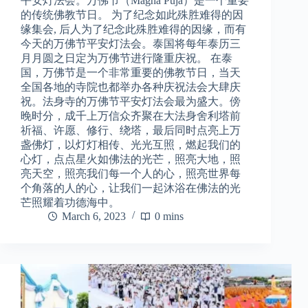
平安灯法会。万佛节（Magha Puja）是一个重要
的传统佛教节日。 为了纪念如此殊胜难得的因
缘集会, 后人为了纪念此殊胜难得的因缘，而有
今天的万佛节平安灯法会。泰国将每年泰历三
月月圆之日定为万佛节进行隆重庆祝。 在泰
国，万佛节是一个非常重要的佛教节日，当天
全国各地的寺院也都举办各种庆祝法会大肆庆
祝。法身寺的万佛节平安灯法会最为盛大。傍
晚时分，成千上万信众齐聚在大法身舍利塔前
祈福、许愿、修行、绕塔，最后同时点亮上万
盏佛灯，以灯灯相传、光光互照，燃起我们的
心灯，点点星火如佛法的光芒，照亮大地，照
亮天空，照亮我们每一个人的心，照亮世界每
个角落的人的心，让我们一起沐浴在佛法的光
芒照耀着功德海中。
March 6, 2023
0 mins