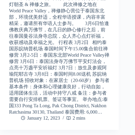
灯朝圣 & 禅修之旅。 此次禅修之地在
World Peace Valley，禅修静心营位于泰国东北
部，环境优美舒适，全程华语授课，内容丰富
精采，邀请所有华语人士参与。 3月6日恰逢
佛教庆典万佛节，在几日的静心修行之后，前
往泰国曼谷法身寺总院，众人齐心点灯祈福，
收获感动及幸福之光。 行程表 3月2日 相约泰
国苏皖纳普机场 泰国时间下午15.00集合前往禅
修营 3月2-5日：泰国东北部World Peace Valley禅
修营 3月6日：泰国法身寺万佛节平安灯法会，
点亮十万盏平安祈福灯 3月7日：放生及参观阿
瑜陀耶古寺 3月8日：泰国时间8.00送机 苏皖纳
普机场 招收对象：在家居士（20-60岁） 参与者
基本条件：身体和心理健康良好，行动自如，
适用团体生活，活动中持守八戒 备注：参与者
需要自行安排机票、签证等事宜。 举办地点:泰
国333 Pong Ta Long, Pak Chong District, Nakhon
Ratchasima 30130, Thailand 泰国费用: 6,000…
January 12, 2023
2 mins