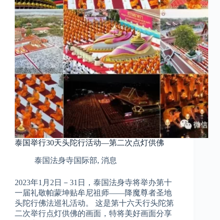
泰国举行30天头陀行活动—第二次点灯供佛
泰国法身寺国际部
,
消息
2023年1月2日－31日，泰国法身寺将举办第十
一届礼敬帕蒙坤贴牟尼祖师——降魔尊者圣地
头陀行佛法巡礼活动。 这是第十六天行头陀第
二次举行点灯供佛的画面，特将美好画面分享