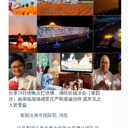
分享19日傍晚点灯供佛、诵经祈福法会（第四
次）如亲临现场感受庄严和虔诚信仰 愿所见之
人皆受益
泰国法身寺国际部
,
消息