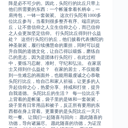
阵是必不可少的。因此，头陀行的比丘只带上
他们所需要的东西：一个帐篷拿着长柄伞，一
肩挎包，一钵一套袈裟。 这次行头陀有1000多
位比丘参与，当看到很多整齐有序、端庄的比
丘，让不曾信仰之人立生信仰之心，而已信仰
之人会更加坚定信仰。 行头陀比丘得到什么益
处？ 这些行头陀行的丘，他们披着代表佛陀的
神圣袈裟，履行续佛慧命的重担，同时可以提
升自我的道德文化，让自己得以锻炼，磨练自
己的意志，因为是团体行头陀行，在此过程
中，要练习忍耐、准时、守纪和弘法。 在家居
士又得到什么益处？ 在家的居士，不仅能看
到一生难忘的画面外，也能用最虔诚之心恭敬
头陀行比丘，给自己和家人祈福，让更多的人
升起信仰之心，热爱分享、持戒和打坐，提升
自我道德。 头陀比丘的生活？ 每一位比丘手
上背着的是帐篷，袋子里的是钵和一套袈裟，
袋子里有日常用品和被子，反正所有要用的东
西都在身上背着。更重要的是头陀比丘一天只
吃一餐。 让我们一起随喜与回向： 愿此随喜的
功德，导向诸漏尽。 愿此随喜的功德，为证涅