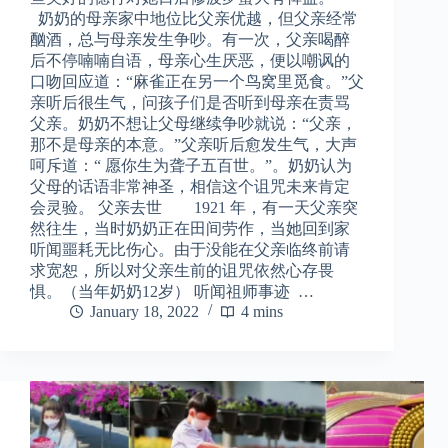
奶奶的母亲家中地位比父亲优越，但父亲经常
酗酒，总与母亲发生争吵。有一次，父亲喝醉
后不停喃喃自语，母亲心生厌恶，便以嘲讽的
口吻回应道：“麻雀正在另一个鸟窝里觅食。”父
亲听后很生气，问孩子们是否听到母亲在责骂
父亲。奶奶不想让父母继续争吵就说：“父亲，
那不是母亲的本意。”父亲听后愈发生气，大声
呵斥道：“ 愿你生为聋子五百世。”。奶奶认为
父母的话语非常神圣，相信这个诅咒未来肯定
会灵验。 父亲去世 1921 年，有一天父亲突
然往生，当时奶奶正在田间劳作，当她回到家
听闻噩耗无比伤心。由于没能在父亲临终前请
求宽恕，所以对父亲生前的诅咒依然心存畏
惧。（当年奶奶12岁） 听闻祖师事迹 …
January 18, 2022
4 mins