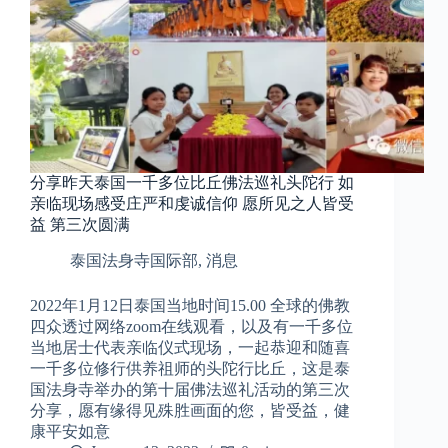
分享昨天泰国一千多位比丘佛法巡礼头陀行 如
亲临现场感受庄严和虔诚信仰 愿所见之人皆受
益 第三次圆满
泰国法身寺国际部
,
消息
2022年1月12日泰国当地时间15.00 全球的佛教
四众透过网络zoom在线观看，以及有一千多位
当地居士代表亲临仪式现场，一起恭迎和随喜
一千多位修行供养祖师的头陀行比丘，这是泰
国法身寺举办的第十届佛法巡礼活动的第三次
分享，愿有缘得见殊胜画面的您，皆受益，健
康平安如意