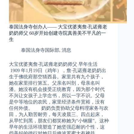
泰国法身寺创办人—— 大宝优婆夷詹‧孔诺雍老
奶奶师父 60岁开始创建寺院真善美不平凡的一
生
泰国法身寺国际部
,
消息
大宝优婆夷詹‧孔诺雍老奶奶师父 早年生活
1909 年1月19日（鸡年），詹·孔诺雍老奶奶出
生于佛统府那空猜西县。家里共有九个孩子，
她在家里排行第五。父亲名叫剖，母亲名叫
潘。她没有机会接受正统教育，因为那个时代
不兴让女孩子上学念书，所以一字不识。父母
是中等地位的农民，家里经济条件宽裕，没有
任何外债。 奶奶负责协助父母料理家务与农
田，为人勤苦耐劳，每天凌晨三、四点起床，
从早忙到黑，朋友们都笑称她为“小钢腿”。这种
早年的生活环境塑造了她坚强忍耐的个性，这
些美好的德行对她日后修波罗蜜大有裨益。