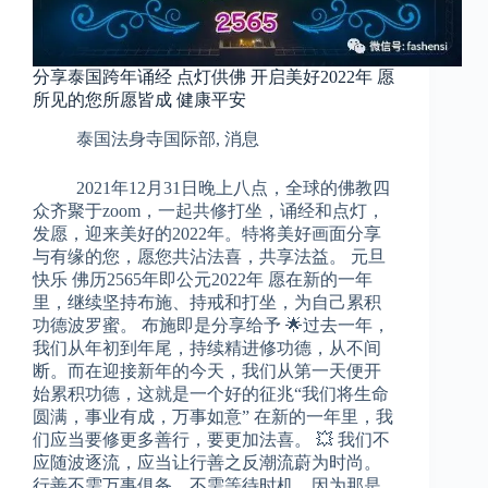
分享泰国跨年诵经 点灯供佛 开启美好2022年 愿
所见的您所愿皆成 健康平安
泰国法身寺国际部
,
消息
2021年12月31日晚上八点，全球的佛教四
众齐聚于zoom，一起共修打坐，诵经和点灯，
发愿，迎来美好的2022年。特将美好画面分享
与有缘的您，愿您共沾法喜，共享法益。 元旦
快乐 佛历2565年即公元2022年 愿在新的一年
里，继续坚持布施、持戒和打坐，为自己累积
功德波罗蜜。 布施即是分享给予 🌟过去一年，
我们从年初到年尾，持续精进修功德，从不间
断。而在迎接新年的今天，我们从第一天便开
始累积功德，这就是一个好的征兆“我们将生命
圆满，事业有成，万事如意” 在新的一年里，我
们应当要修更多善行，要更加法喜。 💥 我们不
应随波逐流，应当让行善之反潮流蔚为时尚。
行善不需万事俱备，不需等待时机，因为那是