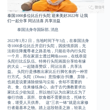
泰国1000多位比丘行头陀 迎来美好2022年 让我
们一起分享 同沾法喜 共享法益
泰国法身寺国际部
,
消息
2022年1月2 日，当地时间下午3点，在泰国法身
寺1000多位比丘开启行头陀，因疫情原因，无
法前往降魔尊者之路圣地，只能在寺内行头陀
一个月，而在家居士透过网络zoom，在线恭迎
头陀行比丘队伍。特将行头陀画面分享给有缘
的大众，一起随喜赞叹，同沾法喜，共享法
益。 头陀行是佛教出家比丘行脚乞食的一种苦
行方式。头陀（Dhuta）意指修治·抖擞、弃除，
也就是说要涤除烦恼与尘垢，舍却不需要的
衣、食、住来修练身心。由于古代佛教要求出
家比丘少欲知足，所以他们认为出家比丘为了
修行功德，居所、饮食都不需要挂念，托钵乞
食，堪受人天供养。 这“三衣一钵”就是出家修
行者最基本之物。踏上这段朝圣之旅，轻装上