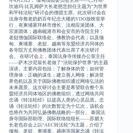
年4月23日， 缅甸僧团委员会主席——巴丹塔·
坎迪玛·比瓦姆萨大长老慈悲担任主题为“为世界
和平转法轮”研讨会的僧团主席。此次研讨会在
法身寺詹老奶奶百年纪念大楼的VDO放映室举
行，有柬埔寨拜林市僧长、法相应派团体、大
宗派团体；越南岘港市和会安市的寺院主持；
老挝僧伽国际联络处、佛教协会代表；以及缅
甸、柬埔寨、老挝、越南等东盟经济共同体的
各寺院方丈和佛教团体代表出席了本次研讨
会。 在研讨会上，泰国法身寺传媒办公室主任
——萨木沙尼翁长老做了“法轮保护世界”的主题
演讲。主要内容包括：了解身体的苦；如何管
理身体；正确的谋生；建立善人网络；解决世
界危机以及关于国际佛教组织通过网络弘法的
未来愿景。这次研讨会主要是希望联合整个东
盟经济共同体地区的佛教组织，透过网络共同
念诵《转法轮经》以提高人类的心灵品质。念
诵《转法轮经》的次数暂定为十亿次，该机会
也将作为共同弘扬佛教战略的一部分。 泰国法
身寺国际部助理、国际联络组组长——苏腊大
长老也在会上以“AEC转法轮”为主题，介绍了
缅甸、老挝、柬埔寨、越南等国家念诵《转法