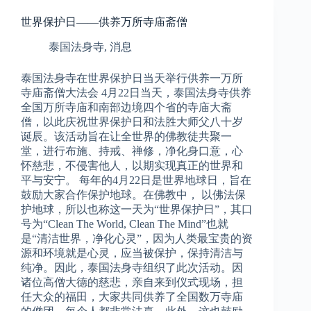
世界保护日——供养万所寺庙斋僧
泰国法身寺
,
消息
泰国法身寺在世界保护日当天举行供养一万所
寺庙斋僧大法会 4月22日当天，泰国法身寺供养
全国万所寺庙和南部边境四个省的寺庙大斋
僧，以此庆祝世界保护日和法胜大师父八十岁
诞辰。该活动旨在让全世界的佛教徒共聚一
堂，进行布施、持戒、禅修，净化身口意，心
怀慈悲，不侵害他人，以期实现真正的世界和
平与安宁。 每年的4月22日是世界地球日，旨在
鼓励大家合作保护地球。在佛教中， 以佛法保
护地球，所以也称这一天为“世界保护日”，其口
号为“Clean The World, Clean The Mind”也就
是“清洁世界，净化心灵”，因为人类最宝贵的资
源和环境就是心灵，应当被保护，保持清洁与
纯净。因此，泰国法身寺组织了此次活动。因
诸位高僧大德的慈悲，亲自来到仪式现场，担
任大众的福田，大家共同供养了全国数万寺庙