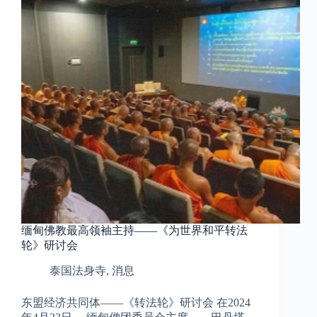
缅甸佛教最高领袖主持——《为世界和平转法
轮》研讨会
泰国法身寺
,
消息
东盟经济共同体——《转法轮》研讨会 在2024