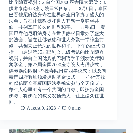
比丘随喜祝贺；2.向全国2000座寺院大斋僧；3.
供养泰南323座寺院日常四事。 8月6日，泰国
巴吞他尼府法身寺在世界静坐日举办了盛大的
法会，旨在让佛教徒和世人齐聚一堂静坐共
修，共创真正长久的世界和平。 8月6日，泰
国巴吞他尼府法身寺在世界静坐日举办了盛大
的法会，旨在让佛教徒和世人齐聚一堂静坐共
修，共创真正长久的世界和平。 下午的仪式包
括：向通过第35届巴利文九级考试的比丘随喜
祝贺，并向全国优秀的巴利语学子颁发奖牌和
奖学金；第23届全国2000座寺院大斋僧仪式；
供养泰南四府323座寺院日常四事仪式；以及向
泰南四府教师颁发援助基金仪式。 不计其数
的僧信两众齐聚国际法身禅堂参与全天仪式，
每个人心里都有一个共同的目标，即护持全国
佛教，将佛陀的教义发扬光大，让正法久住世
间。
August 9, 2023
0 mins