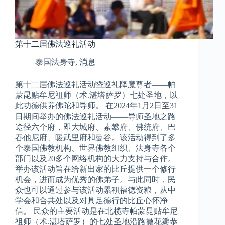
第十二届佛法巡礼活动
泰国法身寺
,
消息
第十二届佛法巡礼活动暨巡礼降魔尊者——帕
蒙昆贴牟尼祖师（术.湛塔萨罗）七处圣地，以
此功德供养佛陀和导师。 在2024年1月2日至31
日期间举办的佛法巡礼活动——导师圣地之路
途径六个府，即大城府、素攀府、佛统府、巴
吞他尼府、暖武里府和曼谷。该活动得到了多
个泰国佛教机构、世界佛教组织、法身寺各个
部门以及20多个网络机构的大力支持与合作。
举办该活动旨在给新出家的比丘提供一个修行
机会，进而成为优秀的佛弟子。与此同时，民
众也可以通过参与该活动累积福德资粮，从中
学会和合共处以及对具足德行的比丘心怀净
信。 民众的主要活动是在北榄寺帕蒙昆贴牟尼
祖师（术.湛塔萨罗）的七处圣地沿路撒花瓣恭