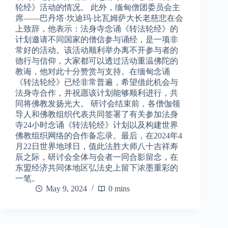
轮经》活动的情况。 此外，缅甸僧团委员会主
席——巴丹塔·坎迪玛·比瓦姆萨大长老慈悲在会
上致辞，他表示：法身寺念诵《转法轮经》的
计划邀请不同国家的僧信参与诵经，是一项非
常好的活动。该活动顺利举办离不开参与者的
德行与信仰，大家都可以透过活动重温佛陀的
教诲，他对此十分赞赏与支持。在缅甸念诵
《转法轮经》已经非常普遍，希望借此机会与
法身寺合作，并祝愿该计划能够顺利进行，共
同将佛教发扬光大。 研讨会结束前，各僧伽领
导人和佛教组织代表共同签署了有关参加法身
寺24小时念诵《转法轮经》计划以及构建世界
佛教组织网络的合作备忘录。最后，在2024年4
月22日世界地球日，值此法胜大师八十吉祥寿
辰之际，研讨会全体与会者一同合影留念，在
东盟经济共同体地区弘法史上留下浓墨重彩的
一笔。
May 9, 2024
0 mins