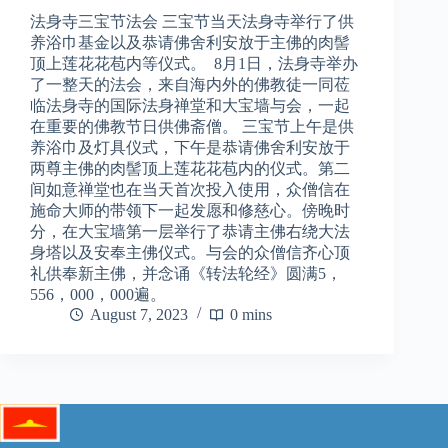
法身寺三宝节法会 三宝节当天法身寺举行了供
养浴巾基金以及恭请佛舍利安放于主佛的肉髻
顶上莲花花苞内等仪式。 8月1日，法身寺举办
了一整天的法会，来自海内外的佛教徒一同莅
临法身寺的国际法身禅堂和大宝墙与会，一起
在重要的佛教节日供佛斋僧。 三宝节上午是供
养浴巾及灯具仪式，下午是恭请佛舍利安放于
两尊主佛的肉髻顶上莲花花苞内的仪式。第二
间如意禅堂也在当天首次投入使用，众僧信在
施命大师的带领下一起发愿和修慈心。傍晚时
分，在大宝墙第一层举行了恭请主佛右绕大法
身塔以及安奉主佛仪式。与会的众僧信齐心顶
礼供奉新主佛，并念诵《转法轮经》圆满5，
556，000，000遍。
August 7, 2023
0 mins