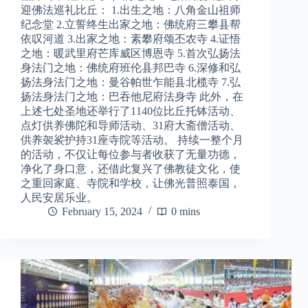
迎佛法巡礼比丘： 1.出生之地：八角金山祖师
纪念堂 2.立誓终生出家之地：佛统府三攀县帮
依叹河道 3.出家之地：素攀府颂丕农寺 4.证悟
之地：暖武里府芒库威区博恩寺 5.首次弘扬法
身法门之地：佛统府班伦县邦巴寺 6.深修和弘
扬法身法门之地：曼谷帕世乍能县北榄寺 7.弘
扬法身法门之地：巴吞他尼府法身寺 此外，在
上述七处圣地还举行了1140位比丘托钵活动、
点灯供养佛陀和导师活动、31府大斋僧活动、
供养袈裟护持31座寺院等活动。 持续一整个月
的活动，不仅让每位参与者收获了无量功德，
净化了身口意，还借此复兴了佛教徒文化，使
之重回家庭、寺院和学校，让佛光普照泰国，
人民安居乐业。
February 15, 2024
0 mins