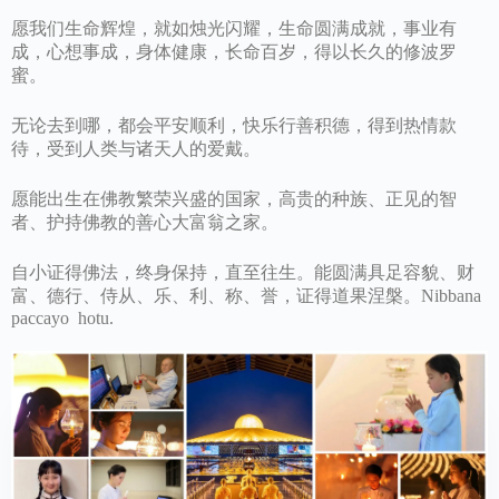
愿我们生命辉煌，就如烛光闪耀，生命圆满成就，事业有
成，心想事成，身体健康，长命百岁，得以长久的修波罗
蜜。
无论去到哪，都会平安顺利，快乐行善积德，得到热情款
待，受到人类与诸天人的爱戴。
愿能出生在佛教繁荣兴盛的国家，高贵的种族、正见的智
者、护持佛教的善心大富翁之家。
自小证得佛法，终身保持，直至往生。能圆满具足容貌、财
富、德行、侍从、乐、利、称、誉，证得道果涅槃。Nibbana
paccayo hotu.