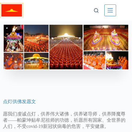
点灯供佛发愿文
愿我们虔诚点灯，供养伟大诸佛，供养诸导师，供养降魔尊
者——帕蒙坤贴牟尼祖师的功德，祈愿所有国家、全世界的
人们，不受covid-19新冠状病毒的危害，平安健康。