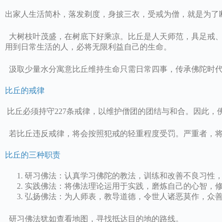
出家人生活简朴，落发剃度，身披三衣，受戒为僧，就是为了
大树枝叶茂盛，在树底下好乘凉。比丘是人天师范，具足戒、
用到日常生活的人，必将无限利益自己的生命。
汲取少量水分寓意比丘维持生命只需日常四事，传承佛陀时代
比丘的戒律
比丘必须持守227条戒律，以维护僧团的团结与和合。因此，
若比丘违反戒律，将会按照犯戒的轻重程度受罚。严重者，将
比丘的三种职责
研习佛法：认真学习佛陀的教法，训练和改善不良习性
实践佛法：将佛法理论运用于实践，磨炼自己的心智，
弘扬佛法：为人师表，教导道德，令世人诸恶莫作，众
研习佛法犹如查看地图，寻找抵达目的地的路线。