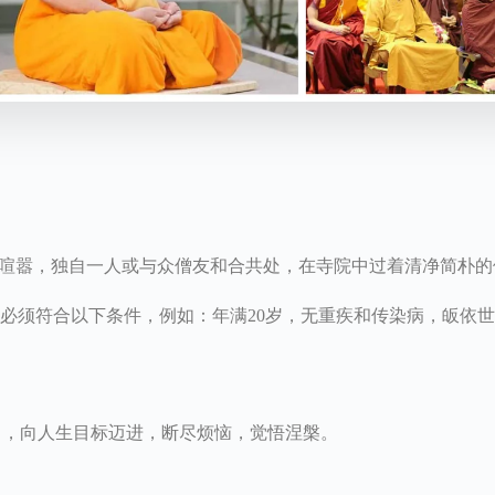
喧嚣，独自一人或与众僧友和合共处，在寺院中过着清净简朴的
必须符合以下条件，例如：年满20岁，无重疾和传染病，皈依
己，向人生目标迈进，断尽烦恼，觉悟涅槃。