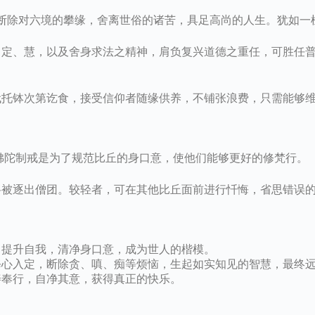
断除对六境的攀缘，舍离世俗的诸苦，具足高尚的人生。犹如一
定、慧，以及舍身求法之精神，肩负复兴道德之重任，可胜任
托钵次第讫食，接受信仰者随缘供养，不铺张浪费，只需能够
佛陀制戒是为了规范比丘的身口意，使他们能够更好的修梵行。
被逐出僧团。较轻者，可在其他比丘面前进行忏悔，省思错误
，提升自我，清净身口意，成为世人的楷模。
修心入定，断除贪、嗔、痴等烦恼，生起如实知见的智慧，最终
善奉行，自净其意，获得真正的快乐。